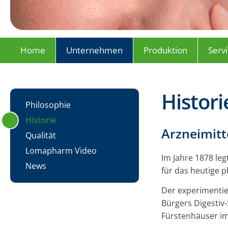
Home
Unternehmen
Produktion
Serv
Histori
Philosophie
Historie
Arzneimitt
Qualität
Lomapharm Video
Im Jahre 1878 le
News
für das heutige
Der experimentie
Bürgers Digestiv
Fürstenhäuser im