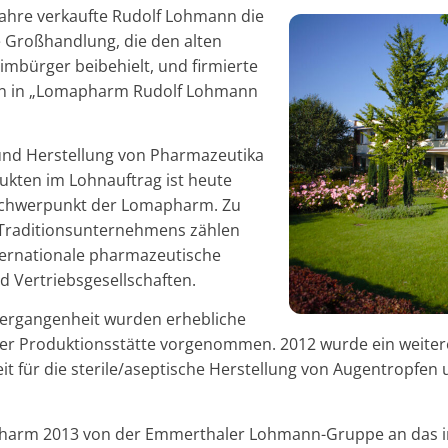
Jahre verkaufte Rudolf Lohmann die
 Großhandlung, die den alten
bürger beibehielt, und firmierte
n in „Lomapharm Rudolf Lohmann
und Herstellung von Pharmazeutika
kten im Lohnauftrag ist heute
sschwerpunkt der Lomapharm. Zu
Traditionsunternehmens zählen
ternationale pharmazeutische
 Vertriebsgesellschaften.
Vergangenheit wurden erhebliche
 der Produktionsstätte vorgenommen. 2012 wurde ein weitere
it für die sterile/aseptische Herstellung von Augentropfen
rm 2013 von der Emmerthaler Lohmann-Gruppe an das in