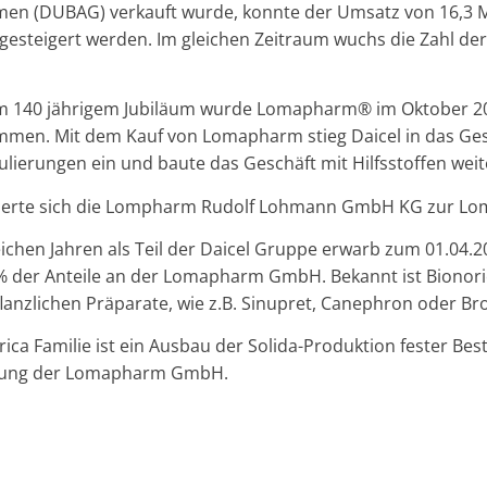
en (DUBAG) verkauft wurde, konnte der Umsatz von 16,3 Mi
 gesteigert werden. Im gleichen Zeitraum wuchs die Zahl de
dem 140 jährigem Jubiläum wurde Lomapharm® im Oktober 2
men. Mit dem Kauf von Lomapharm stieg Daicel in das Ges
ulierungen ein und baute das Geschäft mit Hilfsstoffen weit
rmierte sich die Lompharm Rudolf Lohmann GmbH KG zur
eichen Jahren als Teil der Daicel Gruppe erwarb zum 01.04.
% der Anteile an der Lomapharm GmbH. Bekannt ist Bionor
lanzlichen Präparate, wie z.B. Sinupret, Canephron oder Br
orica Familie ist ein Ausbau der Solida-Produktion fester Bes
klung der Lomapharm GmbH.